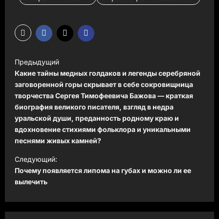
Н
Предыдущий
а
Какие тайны медных голдаков и легенды серебряной
в
заговоренной горы скрывает в себе сокровищница
творчества Сергея Тимофеевича Бажова — краткая
и
биография великого писателя, взгляд в недра
г
уральской души, преданность родному краю и
вдохновение стихиями фольклора и уникальными
а
песнями живых камней?
ц
Следующий:
и
Почему появляется липома на губах и можно ли ее
я
вылечить
з
а