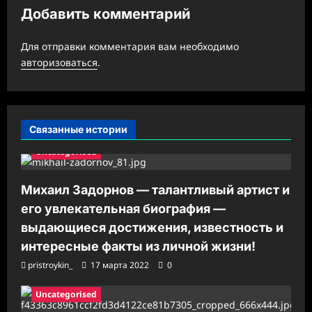
п
Добавить комментарий
и
с
Для отправки комментария вам необходимо
авторизоваться
.
и
Связанные истории
Uncategorised
Михаил Задорнов — талантливый артист и
его увлекательная биография —
выдающиеся достижения, известность и
интересные факты из личной жизни!
pristroykin_
17 марта 2022
0
Uncategorised