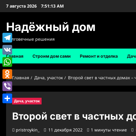
Перейти
7 августа 2026
7:51:14 AM
к
содержимому
Надёжный дом
Долговечные решения
Telegram
Главная
Строим дом сами
Ремонт и отделка
Дач
VK
WhatsApp
Главная
Дача, участок
Второй свет в частных домах – ч
Odnoklassniki
Viber
Дача, участок
Отправить
Второй свет в частных до
pristroykin_
11 декабря 2022
1 минуты чтение