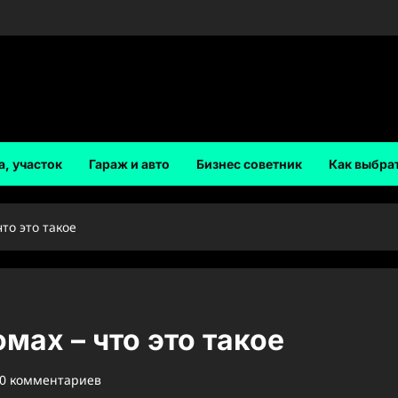
а, участок
Гараж и авто
Бизнес советник
Как выбра
то это такое
мах – что это такое
0 комментариев