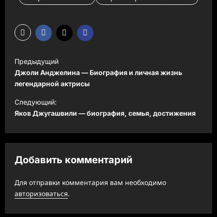
Н
Предыдущий
а
Джоли Анджелина — Биография и личная жизнь
в
легендарной актрисы
и
Следующий:
Яков Джугашвили — биография, семья, достижения
г
а
ц
Добавить комментарий
и
я
Для отправки комментария вам необходимо
з
авторизоваться
.
а