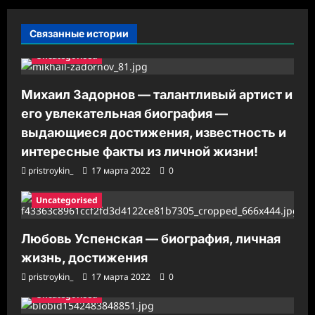
п
и
Связанные истории
с
Uncategorised
и
Михаил Задорнов — талантливый артист и
его увлекательная биография —
выдающиеся достижения, известность и
интересные факты из личной жизни!
pristroykin_
17 марта 2022
0
Uncategorised
Любовь Успенская — биография, личная
жизнь, достижения
pristroykin_
17 марта 2022
0
Uncategorised