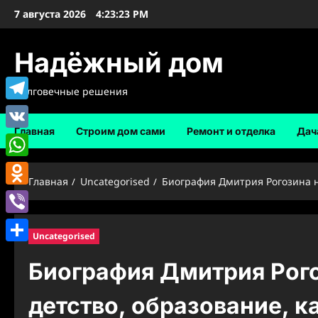
Перейти
7 августа 2026
4:23:24 PM
к
содержимому
Надёжный дом
Долговечные решения
Telegram
Главная
Строим дом сами
Ремонт и отделка
Дач
VK
WhatsApp
Главная
Uncategorised
Биография Дмитрия Рогозина н
Odnoklassniki
Viber
Uncategorised
Отправить
Биография Дмитрия Рог
детство, образование, к