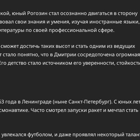
ой, юный Рогозин стал осознанно двигаться в сторону
овал свои знания и умения, изучая иностранные языки,
литературы по своей профессиональной сфере.
 сможет достичь таких высот и стать одним из ведущих
т стало понятно, что в Дмитрии сосредоточена огромная
Его детство стало источником его уверенности, стойкост
 года в Ленинграде (ныне Санкт-Петербург). С юных ле
смонавтике. Часто смотрел запуски ракет и мечтал стать
о увлекался футболом, и даже проявлял некоторый талан