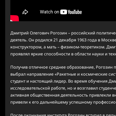
Дмитрий Олегович Рогозин – российский политичес
деятель. Он родился 21 декабря 1963 года в Моск
конструктором, а мать – физиком-теоретиком. Дми
проявлял яркие способности в области науки и тех
Получив отличное среднее образование, Рогозин п
выбрал направление «Ракетные и космические сист
студент и настоящий лидер. Во время обучения Дми
исследовательской работе, но и возглавил студенч
активная общественная деятельность привлекли вн
привели к его дальнейшему успешному профессио
После окончания института Рогозин вступил в ряд