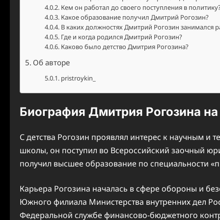
Кем он работал до своего поступления в политику
Какое образование получил Дмитрий Рогозин?
В каких должностях Дмитрий Рогозин занимался р
Где и когда родился Дмитрий Рогозин?
Каково было детство Дмитрия Рогозина?
Об авторе
pristroykin_
Биография Дмитрия Рогозина на
С детства Рогозин проявлял интерес к научным и 
школы, он поступил во Всероссийский заочный юри
получил высшее образование по специальности «п
Карьера Рогозина началась в сфере обороны и безо
Южного филиала Министерства внутренних дел Рос
Федеральной службе финансово-бюджетного контр