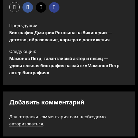
Н
Предыдущий
а
Биография Дмитрия Рогозина на Википедии —
в
детство, образование, карьера и достижения
и
Следующий:
Мамонов Петр, талантливый актер и певец —
г
удивительная биография на сайте «Мамонов Петр
а
актер биография»
ц
и
я
Добавить комментарий
з
а
Для отправки комментария вам необходимо
авторизоваться
.
п
и