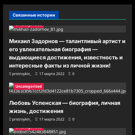
с
Связанные истории
и
Uncategorised
Михаил Задорнов — талантливый артист и
его увлекательная биография —
выдающиеся достижения, известность и
интересные факты из личной жизни!
pristroykin_
17 марта 2022
0
Uncategorised
Любовь Успенская — биография, личная
жизнь, достижения
pristroykin_
17 марта 2022
0
Uncategorised