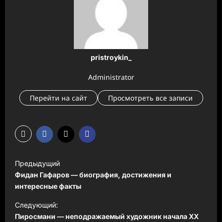
pristroykin_
Administrator
Перейти на сайт
Просмотреть все записи
Н
Предыдущий
а
Фидан Гафаров — биография, достижения и
в
интересные факты
и
Следующий:
Пиросмани — неподражаемый художник начала XX
г