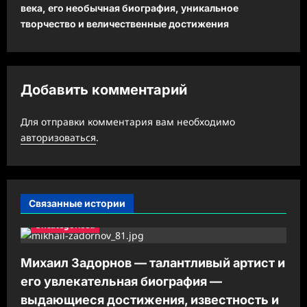
века, его необычная биография, уникальное
а
творчество и величественные достижения
ц
и
я
Добавить комментарий
з
а
Для отправки комментария вам необходимо
авторизоваться
.
п
и
с
Связанные истории
и
Uncategorised
Михаил Задорнов — талантливый артист и
его увлекательная биография —
выдающиеся достижения, известность и