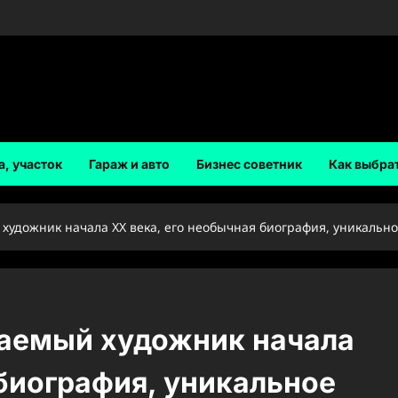
а, участок
Гараж и авто
Бизнес советник
Как выбра
дожник начала XX века, его необычная биография, уникально
аемый художник начала
 биография, уникальное