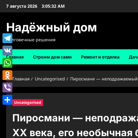
Перейти
7 августа 2026
3:05:33 AM
к
содержимому
Надёжный дом
Долговечные решения
Telegram
Главная
Строим дом сами
Ремонт и отделка
Дач
VK
WhatsApp
Главная
Uncategorised
Пиросмани — неподражаемый ху
Odnoklassniki
Viber
Uncategorised
Отправить
Пиросмани — неподраж
XX века, его необычная