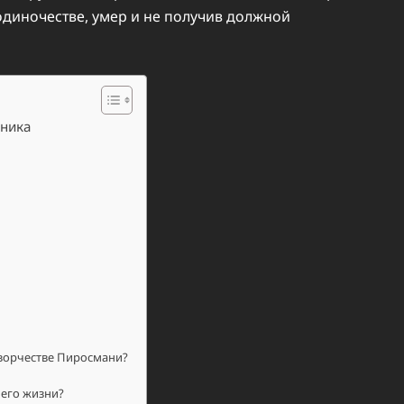
одиночестве, умер и не получив должной
жника
творчестве Пиросмани?
 его жизни?