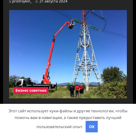
pristroykin_
21 августа 2024
Бизнес советник
Стойки опор ЛЭП
Этот сайт использует куки-файлы и другие технологии, чтобы
pristroykin_
18 июля 2024
помочь вам в навигации, а также предоставить лучший
пользовательский опыт.
OK