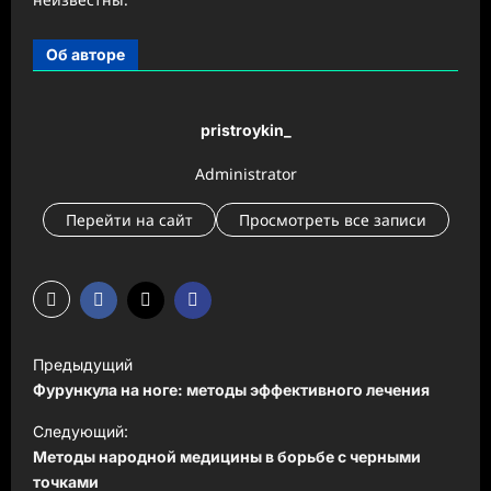
Об авторе
pristroykin_
Administrator
Перейти на сайт
Просмотреть все записи
Н
Предыдущий
а
Фурункула на ноге: методы эффективного лечения
в
Следующий:
и
Методы народной медицины в борьбе с черными
точками
г