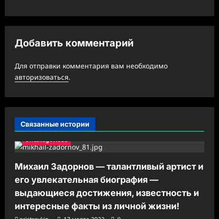
а
ц
Добавить комментарий
и
я
Для отправки комментария вам необходимо
з
авторизоваться
.
а
п
и
Связанные истории
с
Uncategorised
и
Михаил Задорнов — талантливый артист и
его увлекательная биография —
выдающиеся достижения, известность и
интересные факты из личной жизни!