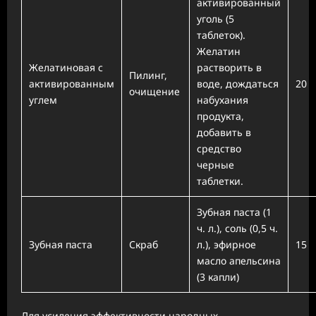
активированный
уголь (5
таблеток).
Желатин
Желатиновая с
растворить в
Пилинг,
активированным
воде, дождаться
20
очищение
углем
набухания
продукта,
добавить в
средство
черные
таблетки.
Зубная паста (1
ч. л.), соль (0,5 ч.
Зубная паста
Скраб
л.), эфирное
15
масло апельсина
(3 капли)
Для усиления эффективности народных