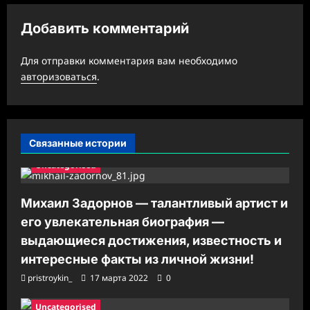
ц
Добавить комментарий
и
я
Для отправки комментария вам необходимо
з
авторизоваться
.
а
п
и
Связанные истории
с
Uncategorised
и
Михаил Задорнов — талантливый артист и
его увлекательная биография —
выдающиеся достижения, известность и
интересные факты из личной жизни!
pristroykin_
17 марта 2022
0
Uncategorised