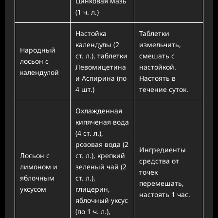
Цинковая мазь
(1 ч. л.)
Настойка
Таблетки
календулы (2
измельчить,
Народный
ст. л.), таблетки
смешать с
лосьон с
Левомицетина
настойкой.
календулой
и Аспирина (по
Настоять в
4 шт.)
течение суток.
Охлажденная
кипяченая вода
(4 ст. л.),
розовая вода (2
Ингредиенты
Лосьон с
ст. л.), крепкий
средства от
лимоном и
зеленый чай (2
точек
яблочным
ст. л.),
перемешать,
уксусом
глицерин,
настоять 1 час.
яблочный уксус
(по 1 ч. л.),