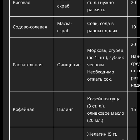
Рисовая
ст. л.) нужно
20
скраб
размять
Маска-
Соль, сода в
Содово-солевая
10
скраб
равных долях
20
Морковь, огурец
Нан
(по 1 шт.), зубчик
сре
Растительная
Очищение
чеснока.
от т
Необходимо
раз 
отжать сок.
нед
Кофейная гуща
(3 ст. л.),
Кофейная
Пилинг
15
оливковое масло
(20 мл.)
Желатин (5 г),