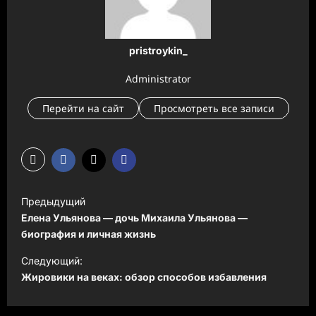
pristroykin_
Administrator
Перейти на сайт
Просмотреть все записи
Н
Предыдущий
а
Елена Ульянова — дочь Михаила Ульянова —
в
биография и личная жизнь
и
Следующий:
Жировики на веках: обзор способов избавления
г
а