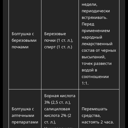
недели,
периодически
встряхивать.
Перед
применением
Болтушка с
Березовые
народный
березовыми
почки (1 ст. л.),
лекарственный
почками
спирт (1 ст. л.)
состав от черных
высыпаний,
точек развести
водой в
соотношении
1:1.
Борная кислота
3% (2,5 ст. л.),
Болтушка с
салициловая
Перемешать
аптечными
кислота 2% (2
средства,
препаратами
ст. л.),
настоять 2 часа.