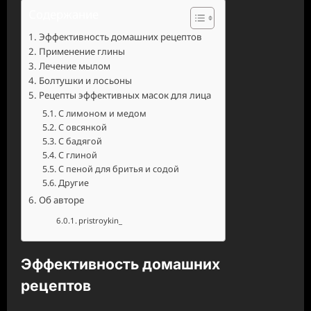
Содержание
Эффективность домашних рецептов
Применение глины
Лечение мылом
Болтушки и лосьоны
Рецепты эффективных масок для лица
С лимоном и медом
С овсянкой
С бадягой
С глиной
С пеной для бритья и содой
Другие
Об авторе
pristroykin_
Эффективность домашних
рецептов