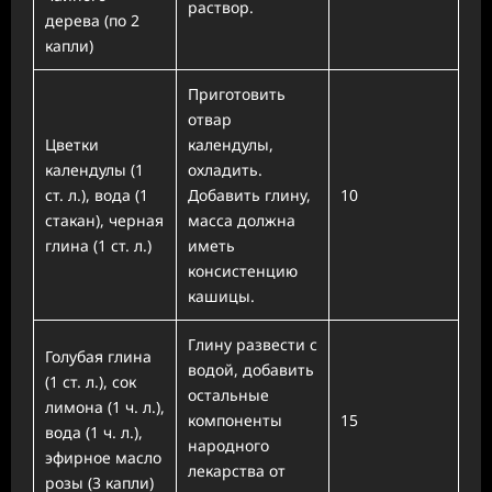
раствор.
дерева (по 2
капли)
Приготовить
отвар
Цветки
календулы,
календулы (1
охладить.
ст. л.), вода (1
Добавить глину,
10
стакан), черная
масса должна
глина (1 ст. л.)
иметь
консистенцию
кашицы.
Глину развести с
Голубая глина
водой, добавить
(1 ст. л.), сок
остальные
лимона (1 ч. л.),
компоненты
15
вода (1 ч. л.),
народного
эфирное масло
лекарства от
розы (3 капли)