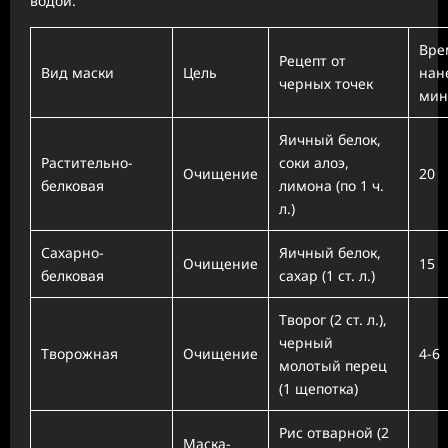
водой.
Вре
Рецепт от
Вид маски
Цель
нан
черных точек
мин
Яичный белок,
Растительно-
соки алоэ,
Очищение
20
белковая
лимона (по 1 ч.
л.)
Сахарно-
Яичный белок,
Очищение
15
белковая
сахар (1 ст. л.)
Творог (2 ст. л.),
черный
Творожная
Очищение
4-6
молотый перец
(1 щепотка)
Рис отварной (2
Маска-