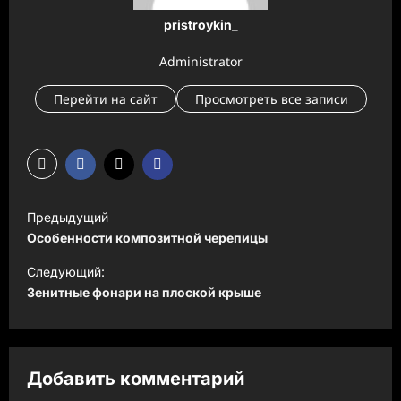
pristroykin_
Administrator
Перейти на сайт
Просмотреть все записи
Н
Предыдущий
а
Особенности композитной черепицы
в
Следующий:
и
Зенитные фонари на плоской крыше
г
а
ц
Добавить комментарий
и