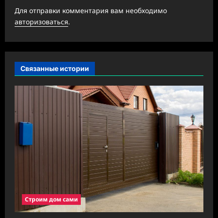
Для отправки комментария вам необходимо
я
авторизоваться
.
з
а
п
Связанные истории
и
с
и
Строим дом сами