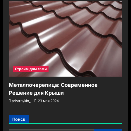
Строим дом сами
Металлочерепица: Современное
Решение для Крыши
pristroykin_
23 мая 2024
Поиск